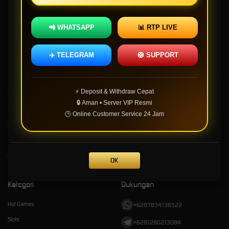
pemain slot online Indonesia. Situs Javaslot88 dirancang khusus bagi pemain yang ingin
selalu mendapatkan informasi akurat dan cepat tentang permainan slot dan toto gratis
spins. Hadirkan panduan lengkap cara main situs
toto slot
gacor 4D dan togel online 2026
📲 WHATSAPP
📊 RTP LIVE
dengan akses cepat, informasi akurat, dan sistem modern. Agen toto Macau 4D Javaslot88
pilihan terbaik 2026, menawarkan berbagai permainan populer dengan sistem stabil.
✈️ TELEGRAM
🛟 SUPPORT
Kebijaksanaan
Platform
⚡️ Deposit & Withdraw Cepat
🔒 Aman • Server VIP Resmi
Situs Judi Slot Online
Promosi
🕒 Online Customer Service 24 Jam
Responsible Gambling
Loyalty
Syarat dan Ketentuan
Referral
Pusat Bantuan
OK
Kategori
Dukungan
Hot Games
+6287834136522
Slots
+6281280213084