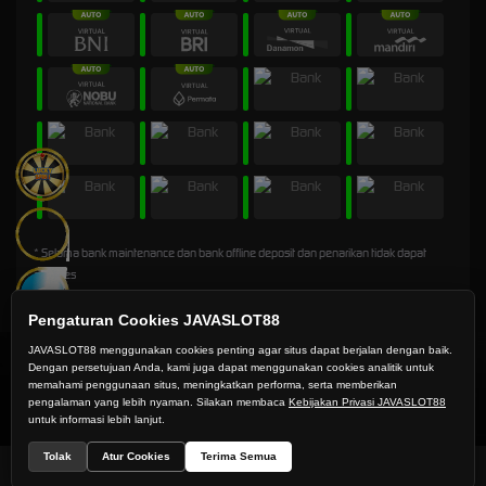
* Selama bank maintenance dan bank offline deposit dan penarikan tidak dapat
diproses
Pengaturan Cookies JAVASLOT88
JAVASLOT88 menggunakan cookies penting agar situs dapat berjalan dengan baik.
Dengan persetujuan Anda, kami juga dapat menggunakan cookies analitik untuk
©2026 JAVASLOT88 menawarkan berbagai macam provider pilihan terbaik dan didukung
memahami penggunaan situs, meningkatkan performa, serta memberikan
oleh Layanan Pelanggan profesional 24/7 yang siap melayani Anda.
pengalaman yang lebih nyaman. Silakan membaca
Kebijakan Privasi JAVASLOT88
untuk informasi lebih lanjut.
Tolak
Atur Cookies
Terima Semua