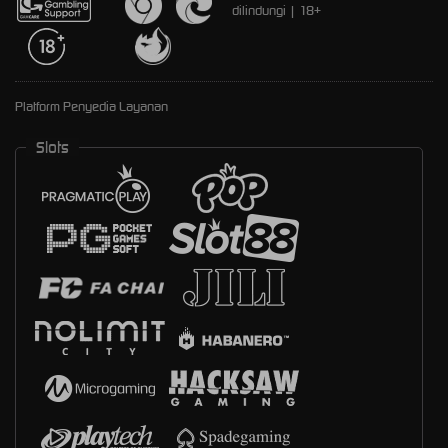
dilindungi | 18+
Platform Penyedia Layanan
Slots