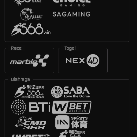
Race
Togel
Olahraga