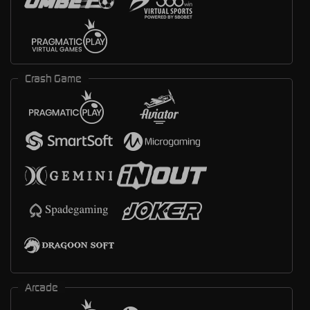
Crash Game
Arcade